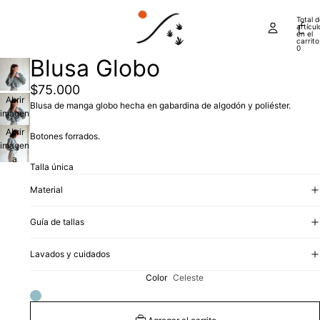
Total 
artícul
en el
carrito
0
Blusa Globo
$75.000
Abrir
Blusa de manga globo hecha en gabardina de algodón y poliéster.
imagen
a
Abrir
Botones forrados.
pantalla
imagen
completa
a
Talla única
pantalla
completa
Material
Guía de tallas
Lavados y cuidados
Color
Celeste