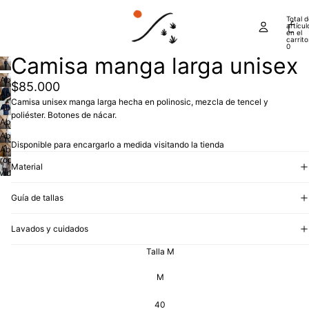
Total 
artícul
en el
carrito
0
Reproducir
Camisa manga larga unisex
el video
Abrir
$85.000
imagen
Abrir
Camisa unisex manga larga hecha en polinosic, mezcla de tencel y
a
imagen
Abrir
poliéster. Botones de nácar.
pantalla
a
imagen
Abrir
completa
pantalla
a
imagen
Abrir
Disponible para encargarlo a medida visitando la tienda
completa
pantalla
a
imagen
Abrir
roducir
completa
pantalla
a
imagen
Material
 video
completa
pantalla
a
completa
pantalla
Guía de tallas
completa
Lavados y cuidados
Talla M
M
40